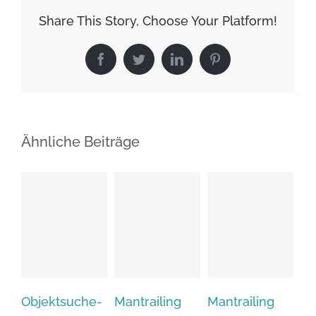
Ausland
Share This Story, Choose Your Platform!
Facebook
Twitter
LinkedIn
Pinterest
Ähnliche Beiträge
Objektsuche-
Mantrailing
Mantrailing