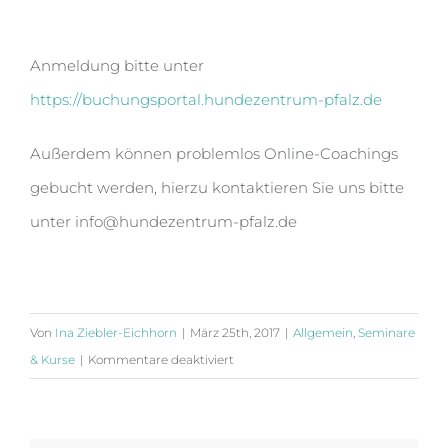
Anmeldung bitte unter
https://buchungsportal.hundezentrum-pfalz.de
Außerdem können problemlos Online-Coachings
gebucht werden, hierzu kontaktieren Sie uns bitte
unter info@hundezentrum-pfalz.de
Von
Ina Ziebler-Eichhorn
|
März 25th, 2017
|
Allgemein
,
Seminare
für
& Kurse
|
Kommentare deaktiviert
Mantrailing
Seminare
im