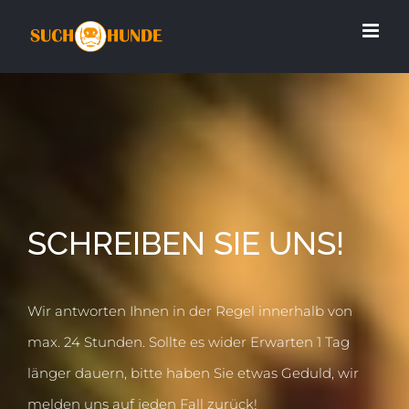
Zum
Inhalt
springen
SCHREIBEN SIE UNS!
Wir antworten Ihnen in der Regel innerhalb von
max. 24 Stunden. Sollte es wider Erwarten 1 Tag
länger dauern, bitte haben Sie etwas Geduld, wir
melden uns auf jeden Fall zurück!