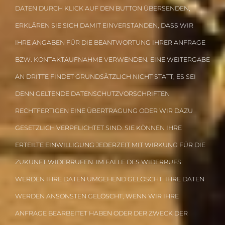
DATEN DURCH KLICK AUF DEN BUTTON ÜBERSENDEN,
ERKLÄREN SIE SICH DAMIT EINVERSTANDEN, DASS WIR
IHRE ANGABEN FÜR DIE BEANTWORTUNG IHRER ANFRAGE
BZW. KONTAKTAUFNAHME VERWENDEN. EINE WEITERGABE
AN DRITTE FINDET GRUNDSÄTZLICH NICHT STATT, ES SEI
DENN GELTENDE DATENSCHUTZVORSCHRIFTEN
RECHTFERTIGEN EINE ÜBERTRAGUNG ODER WIR DAZU
GESETZLICH VERPFLICHTET SIND. SIE KÖNNEN IHRE
ERTEILTE EINWILLIGUNG JEDERZEIT MIT WIRKUNG FÜR DIE
ZUKUNFT WIDERRUFEN. IM FALLE DES WIDERRUFS
WERDEN IHRE DATEN UMGEHEND GELÖSCHT. IHRE DATEN
WERDEN ANSONSTEN GELÖSCHT, WENN WIR IHRE
ANFRAGE BEARBEITET HABEN ODER DER ZWECK DER