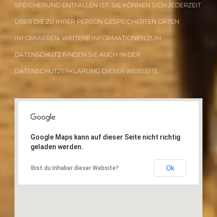
SPEICHERUNG ENTFALLEN IST. SIE KÖNNEN SICH JEDERZEIT
ÜBER DIE ZU IHRER PERSON GESPEICHERTEN DATEN
INFORMIEREN. WEITERE INFORMATIONEN ZUM
DATENSCHUTZ FINDEN SIE AUCH IN DER
DATENSCHUTZERKLÄRUNG DIESER WEBSEITE.
Google Maps kann auf dieser Seite nicht richtig
geladen werden.
Ok
Bist du Inhaber dieser Website?